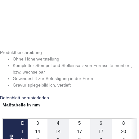
Produktbeschreibung
Ohne Höhenverstellung
Kompletter Stempel und Stelleinsatz von Formseite montier-,
bzw. wechselbar
Gewindestift zur Befestigung in der Form
Gravur spiegelbildlich, vertieft
Datenblatt herunterladen
Maßtabelle in mm
D
3
4
5
6
8
L
14
14
17
17
20