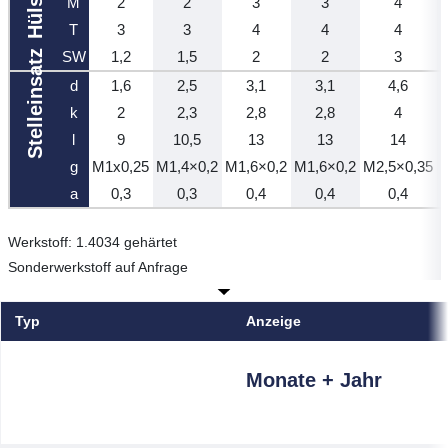
Hülse
M
2
2
3
3
4
T
3
3
4
4
4
Stelleinsatz
SW
1,2
1,5
2
2
3
d
1,6
2,5
3,1
3,1
4,6
k
2
2,3
2,8
2,8
4
l
9
10,5
13
13
14
g
M1x0,25
M1,4×0,2
M1,6×0,2
M1,6×0,2
M2,5×0,35
M
a
0,3
0,3
0,4
0,4
0,4
Werkstoff: 1.4034 gehärtet
Sonderwerkstoff auf Anfrage
Typ
Anzeige
Monate + Jahr